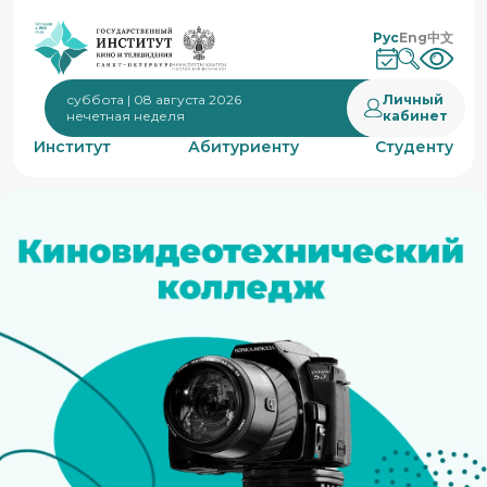
Рус
Eng
中文
Личный
суббота | 08 августа 2026
кабинет
нечетная неделя
Институт
Абитуриенту
Студенту