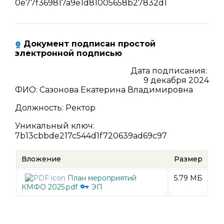
0e77f369817a9e1d81005658b27832d1
Документ подписан простой
электронной подписью
Дата подписания:
9 декабря 2024
ФИО
:
Сазонова Екатерина Владимировна
Должность
:
Ректор
Уникальный ключ
:
7b13cbbde217c544d1f720639ad69c97
Вложение
Размер
План мероприятий
5.79 МБ
КМФО 2025.pdf
ЭП