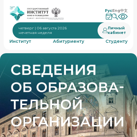
Рус
Eng
中文
Личный
четверг | 06 августа 2026
кабинет
нечетная неделя
Институт
Абитуриенту
Студенту