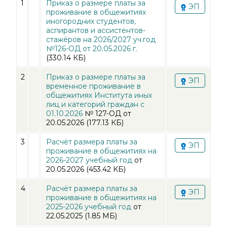
1
Приказ о размере платы за
ЭП
проживание в общежитиях
иногородних студентов,
аспирантов и ассистентов-
стажёров на 2026/2027 уч.год
№126-ОД от 20.05.2026 г.
(330.14 КБ)
2
Приказ о размере платы за
ЭП
временное проживание в
общежитиях Института иных
лиц и категорий граждан с
01.10.2026
№ 127-ОД
от
20.05.2026
(177.13 КБ)
3
Расчёт размера платы за
ЭП
проживание в общежитиях на
2026-2027 учебный год
от
20.05.2026
(453.42 КБ)
4
Расчёт размера платы за
ЭП
проживание в общежитиях на
2025-2026 учебный год
от
22.05.2025
(1.85 МБ)