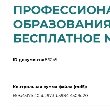
ПРОФЕССИОНА
ОБРАЗОВАНИЯ
БЕСПЛАТНОЕ 
ID документа:
86045
Контрольная сумма файла (md5):
659a4517fc40ab29731b3984f4309d20