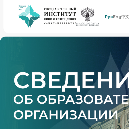
Рус
Eng
中