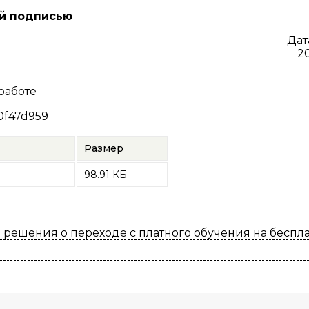
й подписью
Дат
2
работе
0f47d959
Размер
98.91 КБ
решения о переходе с платного обучения на беспл