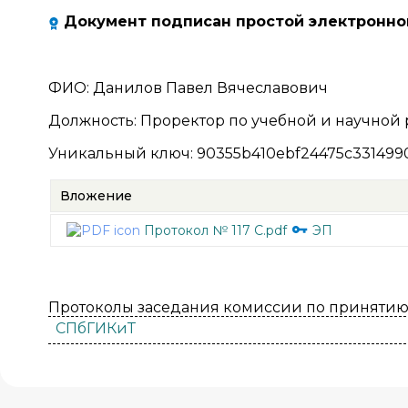
Документ подписан простой электронно
ФИО
:
Данилов Павел Вячеславович
Должность
:
Проректор по учебной и научной 
Уникальный ключ
:
90355b410ebf24475c331499
Вложение
Протокол № 117 С.pdf
ЭП
Протоколы заседания комиссии по принятию 
СПбГИКиТ