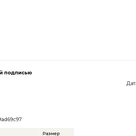
й подписью
Дат
9ad69c97
Размер