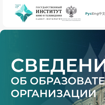
Рус
Eng
中