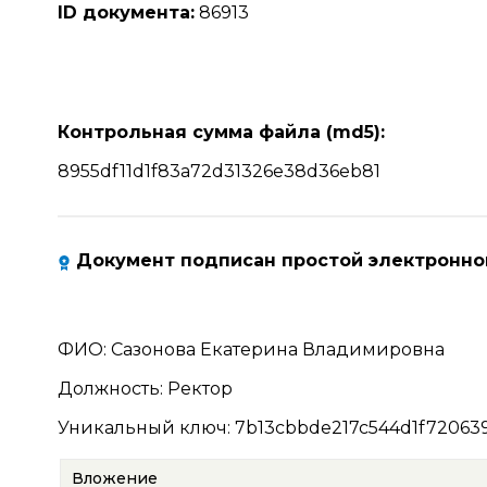
ID документа:
86913
Контрольная сумма файла (md5):
8955df11d1f83a72d31326e38d36eb81
Документ подписан простой электронно
ФИО
:
Сазонова Екатерина Владимировна
Должность
:
Ректор
Уникальный ключ
:
7b13cbbde217c544d1f72063
Вложение