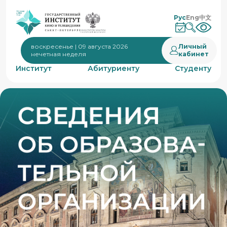
Рус
Eng
中文
Личный
воскресенье | 09 августа 2026
кабинет
нечетная неделя
Институт
Абитуриенту
Студенту