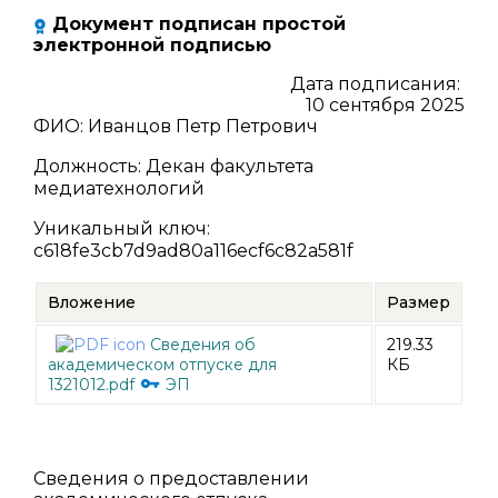
Документ подписан простой
электронной подписью
Дата подписания:
10 сентября 2025
ФИО
:
Иванцов Петр Петрович
Должность
:
Декан факультета
медиатехнологий
Уникальный ключ
:
c618fe3cb7d9ad80a116ecf6c82a581f
Вложение
Размер
Сведения об
219.33
академическом отпуске для
КБ
1321012.pdf
ЭП
Сведения о предоставлении