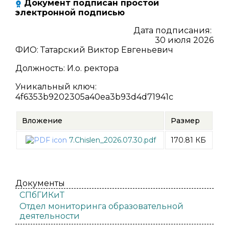
Документ подписан простой
электронной подписью
Дата подписания:
30 июля 2026
ФИО
:
Татарский Виктор Евгеньевич
Должность
:
И.о. ректора
Уникальный ключ
:
4f6353b9202305a40ea3b93d4d71941c
Вложение
Размер
7.Chislen_2026.07.30.pdf
170.81 КБ
Документы
СПбГИКиТ
Отдел мониторинга образовательной
деятельности