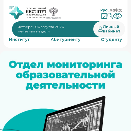
Рус
Eng
中文
Личный
четверг | 06 августа 2026
кабинет
нечетная неделя
Институт
Абитуриенту
Студенту