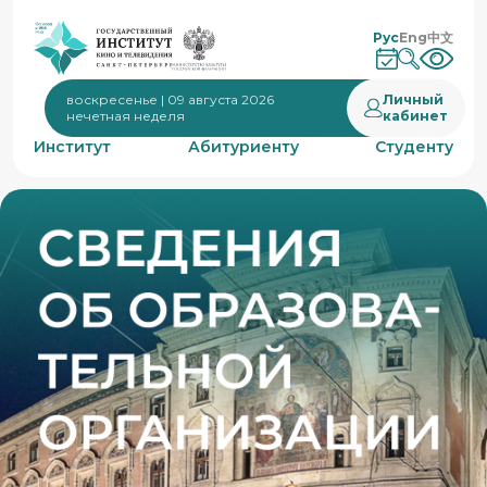
Рус
Eng
中文
Личный
воскресенье | 09 августа 2026
кабинет
нечетная неделя
Институт
Абитуриенту
Студенту