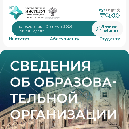
Рус
Eng
中文
Личный
понедельник | 10 августа 2026
кабинет
четная неделя
Институт
Абитуриенту
Студенту