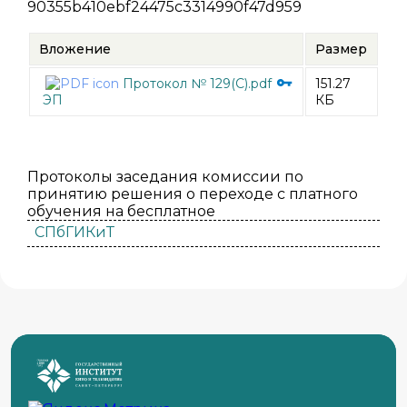
90355b410ebf24475c3314990f47d959
Вложение
Размер
Протокол № 129(С).pdf
151.27
ЭП
КБ
Протоколы заседания комиссии по
принятию решения о переходе с платного
обучения на бесплатное
СПбГИКиТ